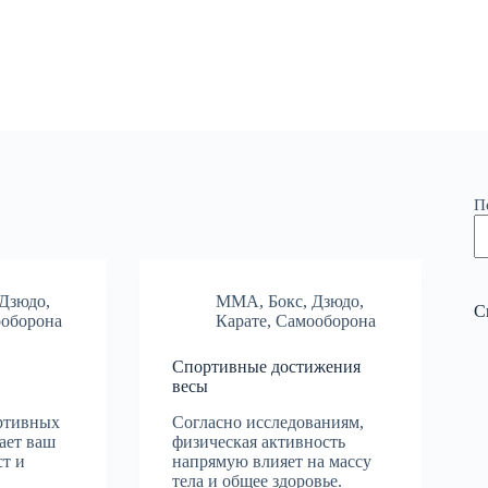
П
Дзюдо
,
MMA
,
Бокс
,
Дзюдо
,
С
оборона
Карате
,
Самооборона
Спортивные достижения
весы
ортивных
Согласно исследованиям,
ает ваш
физическая активность
ст и
напрямую влияет на массу
тела и общее здоровье.