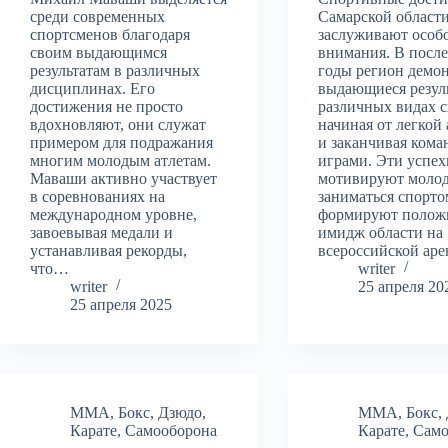
среди современных
Самарской област
спортсменов благодаря
заслуживают особ
своим выдающимся
внимания. В посл
результатам в различных
годы регион демо
дисциплинах. Его
выдающиеся резул
достижения не просто
различных видах с
вдохновляют, они служат
начиная от легкой
примером для подражания
и заканчивая ком
многим молодым атлетам.
играми. Эти успех
Маваши активно участвует
мотивируют моло
в соревнованиях на
заниматься спорто
международном уровне,
формируют полож
завоевывая медали и
имидж области на
устанавливая рекорды,
всероссийской ар
что…
writer
writer
25 апреля 20
25 апреля 2025
MMA
,
Бокс
,
Дзюдо
,
MMA
,
Бокс
,
Карате
,
Самооборона
Карате
,
Само