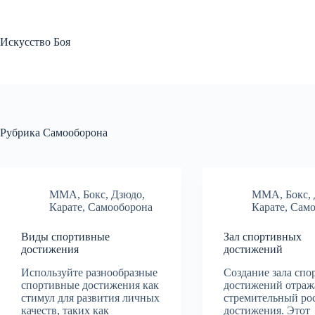
Перейти
к
сути
Искусство Боя
Рубрика
Самооборона
MMA
,
Бокс
,
Дзюдо
,
MMA
,
Бокс
,
Карате
,
Самооборона
Карате
,
Само
Виды спортивные
Зал спортивных
достижения
достижений
Используйте разнообразные
Создание зала сп
спортивные достижения как
достижений отраж
стимул для развития личных
стремительный ро
качеств, таких как
достижения. Этот