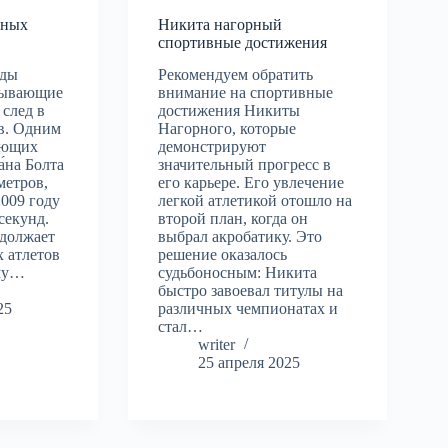
вных
Никита нагорный
спортивные достижения
рды
Рекомендуем обратить
тывающие
внимание на спортивные
 след в
достижения Никиты
в. Одним
Нагорного, которые
яющих
демонстрируют
а́на Болта
значительный прогресс в
метров,
его карьере. Его увлечение
009 году
легкой атлетикой отошло на
 секунд.
второй план, когда он
одолжает
выбрал акробатику. Это
 атлетов
решение оказалось
ему…
судьбоносным: Никита
быстро завоевал титулы на
25
различных чемпионатах и
стал…
writer
25 апреля 2025