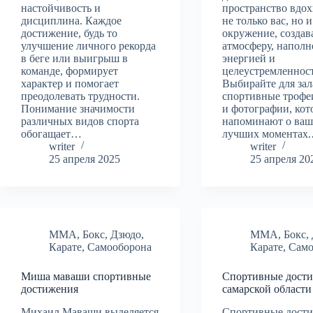
настойчивость и
пространство вдох
дисциплина. Каждое
не только вас, но 
достижение, будь то
окружение, создав
улучшение личного рекорда
атмосферу, напол
в беге или выигрыш в
энергией и
команде, формирует
целеустремленнос
характер и помогает
Выбирайте для зал
преодолевать трудности.
спортивные трофе
Понимание значимости
и фотографии, кот
различных видов спорта
напоминают о ва
обогащает…
лучших моментах
writer
writer
25 апреля 2025
25 апреля 20
MMA
,
Бокс
,
Дзюдо
,
MMA
,
Бокс
,
Карате
,
Самооборона
Карате
,
Само
Миша маваши спортивные
Спортивные дост
достижения
самарской области
Михаил Маваши выделяется
Спортивные дост