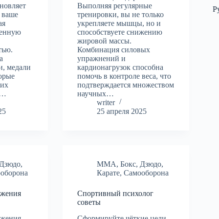
новляет
Выполняя регулярные
Р
и ваше
тренировки, вы не только
ая
укрепляете мышцы, но и
ненную
способствуете снижению
жировой массы.
тью.
Комбинация силовых
а
упражнений и
и, медали
кардионагрузок способна
орые
помочь в контроле веса, что
ших
подтверждается множеством
.…
научных…
writer
25
25 апреля 2025
Дзюдо
,
MMA
,
Бокс
,
Дзюдо
,
оборона
Карате
,
Самооборона
ижения
Спортивный психолог
советы
ижения
Сформируйте чёткие цели.