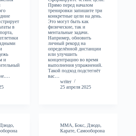
и
Прямо перед началом
ого
тренировки запишите три
едние
конкретные цели на день.
нстрирует
Это могут быть как
ьтаты в
физические, так и
порта,
ментальные задачи.
 атлетики
Например, обновить
андными
личный рекорд на
и
определённой дистанции
дежь
или улучшить
м и
концентрацию во время
ительный
выполнения упражнений.
Такой подход подстегнёт
ене.…
вас…
writer
25
25 апреля 2025
Дзюдо
,
MMA
,
Бокс
,
Дзюдо
,
оборона
Карате
,
Самооборона