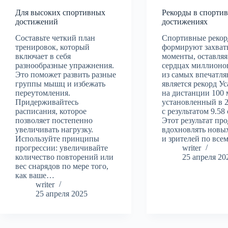
Для высоких спортивных
Рекорды в спорти
достижений
достижениях
Составьте четкий план
Спортивные реко
тренировок, который
формируют захва
включает в себя
моменты, оставляя
разнообразные упражнения.
сердцах миллионо
Это поможет развить разные
из самых впечатл
группы мышц и избежать
является рекорд Ус
переутомления.
на дистанции 100 
Придерживайтесь
установленный в 2
расписания, которое
с результатом 9.58
позволяет постепенно
Этот результат пр
увеличивать нагрузку.
вдохновлять новых
Используйте принципы
и зрителей по вс
прогрессии: увеличивайте
writer
количество повторений или
25 апреля 20
вес снарядов по мере того,
как ваше…
writer
25 апреля 2025